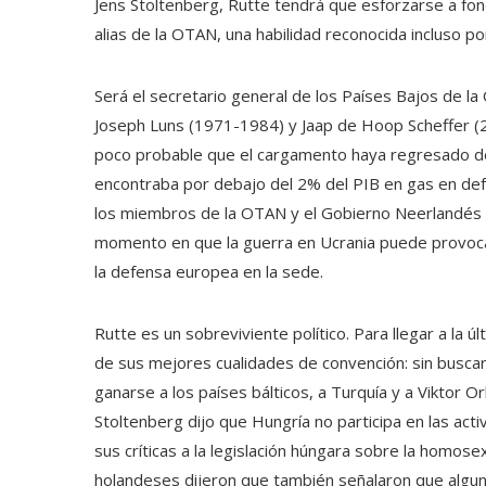
Jens Stoltenberg, Rutte tendrá que esforzarse a fon
alias de la OTAN, una habilidad reconocida incluso por
Será el secretario general de los Países Bajos de l
Joseph Luns (1971-1984) y Jaap de Hoop Scheffer (
poco probable que el cargamento haya regresado del
encontraba por debajo del 2% del PIB en gas en def
los miembros de la OTAN y el Gobierno Neerlandés adq
momento en que la guerra en Ucrania puede provoca
la defensa europea en la sede.
Rutte es un sobreviviente político. Para llegar a la ú
de sus mejores cualidades de convención: sin buscar l
ganarse a los países bálticos, a Turquía y a Viktor O
Stoltenberg dijo que Hungría no participa en las ac
sus críticas a la legislación húngara sobre la homose
holandeses dijeron que también señalaron que algu