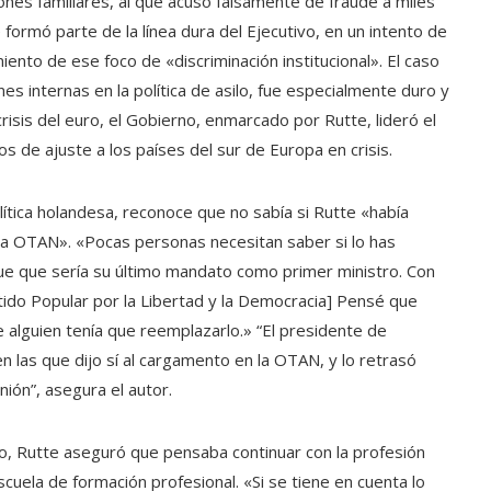
ones familiares, al que acusó falsamente de fraude a miles
 formó parte de la línea dura del Ejecutivo, en un intento de
ento de ese foco de «discriminación institucional». El caso
es internas en la política de asilo, fue especialmente duro y
crisis del euro, el Gobierno, enmarcado por Rutte, lideró el
 de ajuste a los países del sur de Europa en crisis.
lítica holandesa, reconoce que no sabía si Rutte «había
a OTAN». «Pocas personas necesitan saber si lo has
ue que sería su último mandato como primer ministro. Con
Partido Popular por la Libertad y la Democracia] Pensé que
 alguien tenía que reemplazarlo.» “El presidente de
 las que dijo sí al cargamento en la OTAN, y lo retrasó
ión”, asegura el autor.
no, Rutte aseguró que pensaba continuar con la profesión
cuela de formación profesional. «Si se tiene en cuenta lo