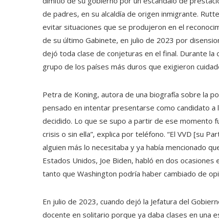
dimitió de su gobierno por un escándalo de prestaci
de padres, en su alcaldía de origen inmigrante. Rutte
evitar situaciones que se produjeron en el reconocimi
de su último Gabinete, en julio de 2023 por disension
dejó toda clase de conjeturas en el final. Durante la 
grupo de los países más duros que exigieron cuidados
Petra de Koning, autora de una biografía sobre la po
pensado en intentar presentarse como candidato a l
decidido. Lo que se supo a partir de ese momento f
crisis o sin ella”, explica por teléfono. “El VVD [su 
alguien más lo necesitaba y ya había mencionado que
Estados Unidos, Joe Biden, habló en dos ocasiones en
tanto que Washington podría haber cambiado de opin
En julio de 2023, cuando dejó la Jefatura del Gobier
docente en solitario porque ya daba clases en una es