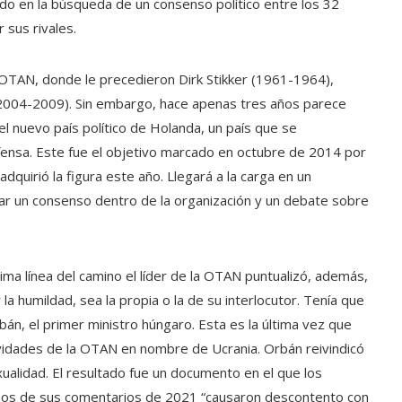
do en la búsqueda de un consenso político entre los 32
 sus rivales.
a OTAN, donde le precedieron Dirk Stikker (1961-1964),
2004-2009). Sin embargo, hace apenas tres años parece
 nuevo país político de Holanda, un país que se
ensa. Este fue el objetivo marcado en octubre de 2014 por
uirió la figura este año. Llegará a la carga en un
r un consenso dentro de la organización y un debate sobre
ltima línea del camino el líder de la OTAN puntualizó, además,
a humildad, sea la propia o la de su interlocutor. Tenía que
rbán, el primer ministro húngaro. Esta es la última vez que
tividades de la OTAN en nombre de Ucrania. Orbán reivindicó
xualidad. El resultado fue un documento en el que los
nos de sus comentarios de 2021 “causaron descontento con