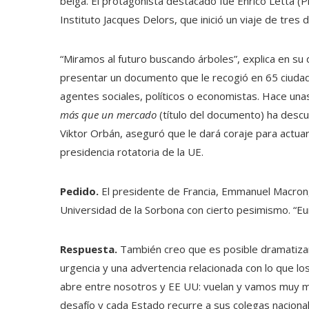
belga. El protagonista destacado fue Enrico Letta (Pi
Instituto Jacques Delors, que inició un viaje de tres
“Miramos al futuro buscando árboles”, explica en s
presentar un documento que le recogió en 65 ciudad
agentes sociales, políticos o economistas. Hace u
más que un mercado
(título del documento) ha descub
Viktor Orbán, aseguró que le dará coraje para actuar
presidencia rotatoria de la UE.
Pedido.
El presidente de Francia, Emmanuel Macron,
Universidad de la Sorbona con cierto pesimismo. “Eu
Respuesta.
También creo que es posible dramatizar 
urgencia y una advertencia relacionada con lo que l
abre entre nosotros y EE UU: vuelan y vamos muy ma
desafío y cada Estado recurre a sus colegas nacion