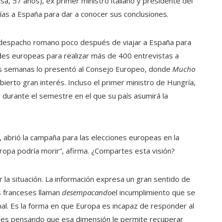
sa, 57 años), ex primer ministro italiano y presidente del
 días a España para dar a conocer sus conclusiones.
u despacho romano poco después de viajar a España para
es europeas para realizar más de 400 entrevistas a
nas semanas lo presentó al Consejo Europeo, donde
Mucho
ierto gran interés. Incluso el primer ministro de Hungría,
 durante el semestre en el que su país asumirá la
 abrió la campaña para las elecciones europeas en la
ropa podría morir”, afirma. ¿Compartes esta visión?
la situación. La información expresa un gran sentido de
os franceses llaman
desempacando
el incumplimiento
que se
l. Es la forma en que Europa es incapaz de responder al
ales pensando que esa dimensión le permite recuperar