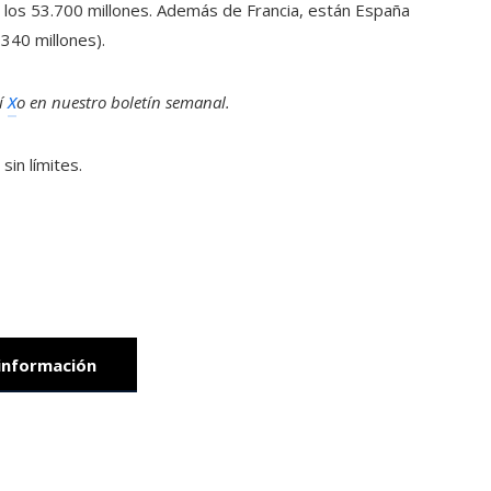
á los 53.700 millones. Además de Francia, están España
.340 millones).
í
X
o en
nuestro boletín semanal
.
sin límites.
información