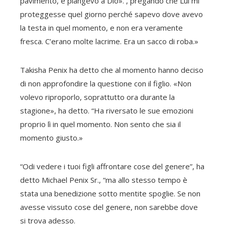
pavimento, e piangevo a Dio». , pregando che Lui mi
proteggesse quel giorno perché sapevo dove avevo
la testa in quel momento, e non era veramente
fresca. C’erano molte lacrime. Era un sacco di roba.»
Takisha Penix ha detto che al momento hanno deciso
di non approfondire la questione con il figlio. «Non
volevo riproporlo, soprattutto ora durante la
stagione», ha detto. “Ha riversato le sue emozioni
proprio lì in quel momento. Non sento che sia il
momento giusto.»
“Odi vedere i tuoi figli affrontare cose del genere”, ha
detto Michael Penix Sr., “ma allo stesso tempo è
stata una benedizione sotto mentite spoglie. Se non
avesse vissuto cose del genere, non sarebbe dove
si trova adesso.