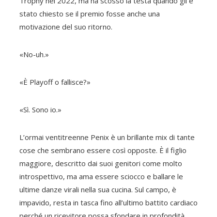
Trophy nel 2022, ma ha scosso la testa quando gli è
stato chiesto se il premio fosse anche una
motivazione del suo ritorno.
«No-uh.»
«È Playoff o fallisce?»
«Sì. Sono io.»
L’ormai ventitreenne Penix è un brillante mix di tante
cose che sembrano essere così opposte. È il figlio
maggiore, descritto dai suoi genitori come molto
introspettivo, ma ama essere sciocco e ballare le
ultime danze virali nella sua cucina. Sul campo, è
impavido, resta in tasca fino all’ultimo battito cardiaco
perché un ricevitore possa sfondare in profondità.