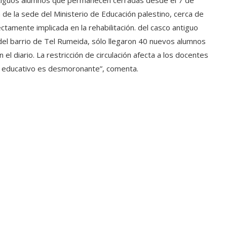
antiguos alumnos que permanecen cerradas desde el 7 de
a de la sede del Ministerio de Educación palestino, cerca de
ctamente implicada en la rehabilitación. del casco antiguo
del barrio de Tel Rumeida, sólo llegaron 40 nuevos alumnos
el diario. La restricción de circulación afecta a los docentes
ma educativo es desmoronante”, comenta.