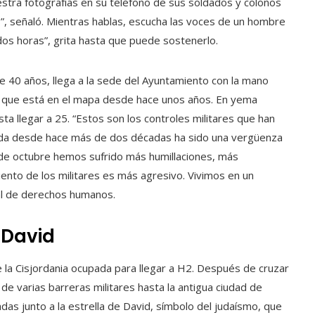
estra fotografías en su teléfono de sus soldados y colonos
s”, señaló. Mientras hablas, escucha las voces de un hombre
 dos horas”, grita hasta que puede sostenerlo.
 40 años, llega a la sede del Ayuntamiento con la mano
d que está en el mapa desde hace unos años. En yema
ta llegar a 25. “Estos son los controles militares que han
cida desde hace más de dos décadas ha sido una vergüenza
 de octubre hemos sufrido más humillaciones, más
nto de los militares es más agresivo. Vivimos en un
cal de derechos humanos.
 David
e la Cisjordania ocupada para llegar a H2. Después de cruzar
 de varias barreras militares hasta la antigua ciudad de
as junto a la estrella de David, símbolo del judaísmo, que