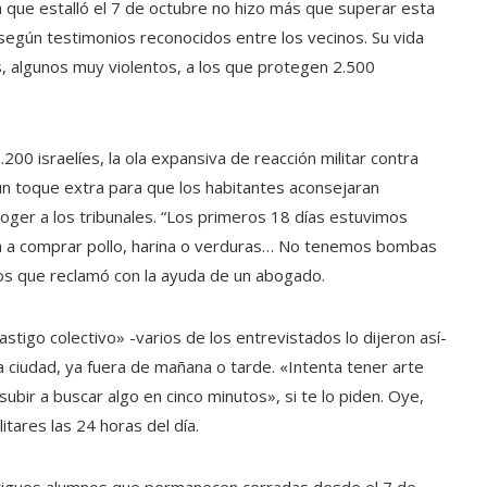
 que estalló el 7 de octubre no hizo más que superar esta
, según testimonios reconocidos entre los vecinos. Su vida
, algunos muy violentos, a los que protegen 2.500
00 israelíes, la ola expansiva de reacción militar contra
un toque extra para que los habitantes aconsejaran
ger a los tribunales. “Los primeros 18 días estuvimos
nda a comprar pollo, harina o verduras… No tenemos bombas
los que reclamó con la ayuda de un abogado.
castigo colectivo» -varios de los entrevistados lo dijeron así-
la ciudad, ya fuera de mañana o tarde. «Intenta tener arte
bir a buscar algo en cinco minutos», si te lo piden. Oye,
itares las 24 horas del día.