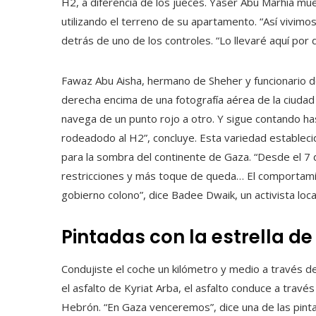
H2, a diferencia de los jueces. Yaser Abu Marhia mu
utilizando el terreno de su apartamento. “Así vivimo
detrás de uno de los controles. “Lo llevaré aquí por
Fawaz Abu Aisha, hermano de Sheher y funcionario de
derecha encima de una fotografía aérea de la ciuda
navega de un punto rojo a otro. Y sigue contando has
rodeadodo al H2”, concluye. Esta variedad estable
para la sombra del continente de Gaza. “Desde el 7
restricciones y más toque de queda… El comportamie
gobierno colono”, dice Badee Dwaik, un activista lo
Pintadas con la estrella de
Condujiste el coche un kilómetro y medio a través d
el asfalto de Kyriat Arba, el asfalto conduce a través
Hebrón. “En Gaza venceremos”, dice una de las pintad