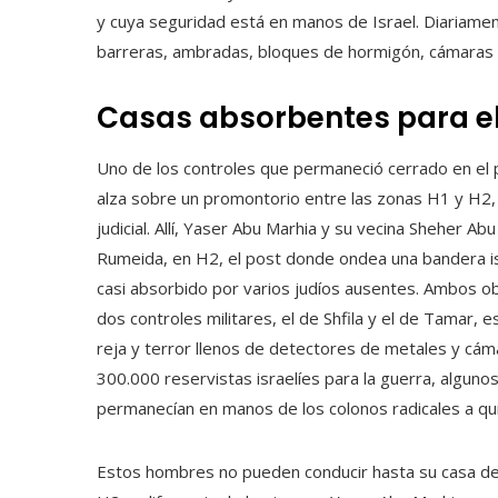
y cuya seguridad está en manos de Israel. Diariame
barreras, ambradas, bloques de hormigón, cámaras d
Casas absorbentes para el 
Uno de los controles que permaneció cerrado en el p
alza sobre un promontorio entre las zonas H1 y H2
judicial. Allí, Yaser Abu Marhia y su vecina Sheher Ab
Rumeida, en H2, el post donde ondea una bandera isr
casi absorbido por varios judíos ausentes. Ambos ob
dos controles militares, el de Shfila y el de Tamar,
reja y terror llenos de detectores de metales y cáma
300.000 reservistas israelíes para la guerra, algun
permanecían en manos de los colonos radicales a qu
Estos hombres no pueden conducir hasta su casa de