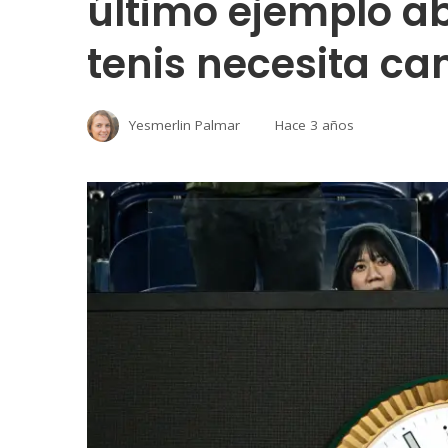
último ejemplo ab
tenis necesita c
Yesmerlin Palmar
Hace 3 años