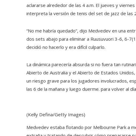
aclararse alrededor de las 4 a.m. El jueves y vierne
interpreta la versión de tenis del set de jazz de las 
“No me habría quedado”, dijo Medvedev en una entr
dos sets abajo para eliminar a Ruusuvuori 3-6, 6-7(1)
decidió no hacerlo y era difícil culparlo.
La dinámica parecería absurda si no fuera tan rutina
Abierto de Australia y el Abierto de Estados Unidos,
un riesgo grave para los jugadores involucrados, es
las 6 de la mañana y luego duerme. para volver al día
(Kelly Defina/Getty Images)
Medvedev estaba flotando por Melbourne Park a me
extraña y tratando de descubrir cómo prepararse par