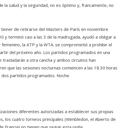
e la salud y la seguridad, no es óptimo y, francamente, no
k Sinner de retirarse del Masters de París en noviembre
 y terminó casi a las 3 de la madrugada, ayudó a obligar a
 y femenino, la ATP y la WTA. se comprometió a prohibir el
 partir del próximo año. Los partidos programados en una
 trasladarán a otra cancha y ambos circuitos han
ren que las sesiones nocturnas comiencen a las 18.30 horas
de dos partidos programados. Noche.
nizaciones diferentes autorizadas a establecer sus propias
os, los cuatro torneos principales (Wimbledon, el Abierto de
e Francia) no tienen que seguir esta regla. .