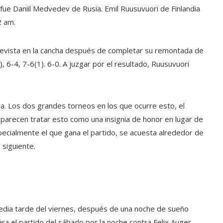
s fue Daniil Medvedev de Rusia.
Emil Ruusuvuori de Finlandia
2 am.
evista en la cancha después de completar su remontada de
, 6-4, 7-6(1). 6-0. A juzgar por el resultado, Ruusuvuori
ria. Los dos grandes torneos en los que ocurre esto, el
 parecen tratar esto como una insignia de honor en lugar de
pecialmente el que gana el partido, se acuesta alrededor de
 siguiente.
dia tarde del viernes, después de una noche de sueño
a el partido del sábado por la noche contra Felix Auger-