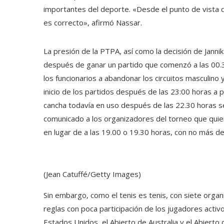
importantes del deporte.
«Desde el punto de vista d
es correcto», afirmó Nassar.
La presión de la PTPA, así como la decisión de Janni
después de ganar un partido que comenzó a las 00.30
los funcionarios a abandonar los circuitos masculino
inicio de los partidos después de las 23:00 horas a
cancha todavía en uso después de las 22.30 horas se
comunicado a los organizadores del torneo que quie
en lugar de a las 19.00 o 19.30 horas, con no más 
(Jean Catuffé/Getty Images)
Sin embargo, como el tenis es tenis, con siete orga
reglas con poca participación de los jugadores activ
Estados Unidos, el Abierto de Australia y el Abierto d