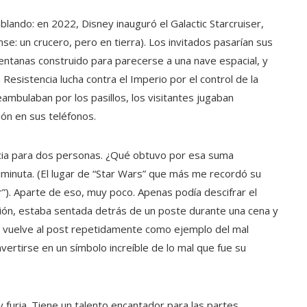
blando: en 2022, Disney inauguró el Galactic Starcruiser,
e: un crucero, pero en tierra). Los invitados pasarían sus
ventanas construido para parecerse a una nave espacial, y
a Resistencia lucha contra el Imperio por el control de la
ambulaban por los pasillos, los visitantes jugaban
ón en sus teléfonos.
cia para dos personas. ¿Qué obtuvo por esa suma
minuta. (El lugar de “Star Wars” que más me recordó su
or”). Aparte de eso, muy poco. Apenas podía descifrar el
ación, estaba sentada detrás de un poste durante una cena y
on vuelve al post repetidamente como ejemplo del mal
ertirse en un símbolo increíble de lo mal que fue su
y furia. Tiene un talento encantador para las partes