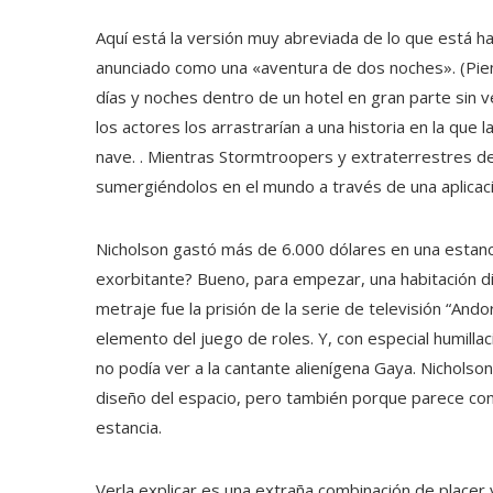
Aquí está la versión muy abreviada de lo que está ha
anunciado como una «aventura de dos noches». (Piens
días y noches dentro de un hotel en gran parte sin 
los actores los arrastrarían a una historia en la que l
nave. . Mientras Stormtroopers y extraterrestres de
sumergiéndolos en el mundo a través de una aplicaci
Nicholson gastó más de 6.000 dólares en una estan
exorbitante? Bueno, para empezar, una habitación di
metraje fue la prisión de la serie de televisión “And
elemento del juego de roles. Y, con especial humill
no podía ver a la cantante alienígena Gaya. Nichols
diseño del espacio, pero también porque parece conv
estancia.
Verla explicar es una extraña combinación de placer 