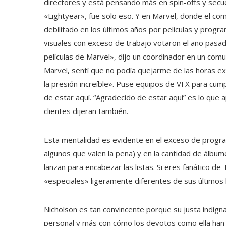
directores y está pensando más en spin-offs y secu
«Lightyear», fue solo eso. Y en Marvel, donde el com
debilitado en los últimos años por películas y progr
visuales con exceso de trabajo votaron el año pasado
películas de Marvel», dijo un coordinador en un com
Marvel, sentí que no podía quejarme de las horas ex
la presión increíble». Puse equipos de VFX para cum
de estar aquí. “Agradecido de estar aquí” es lo qu
clientes dijeran también.
Esta mentalidad es evidente en el exceso de progra
algunos que valen la pena) y en la cantidad de álbum
lanzan para encabezar las listas. Si eres fanático d
«especiales» ligeramente diferentes de sus últimos
Nicholson es tan convincente porque su justa indign
personal y más con cómo los devotos como ella han