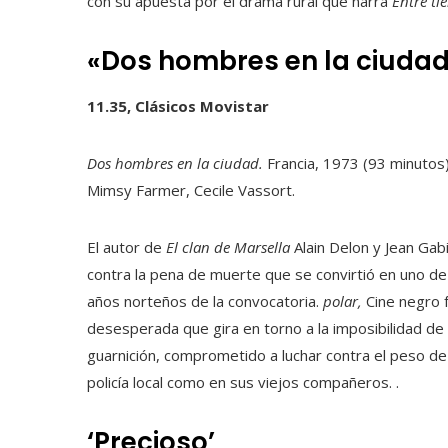
con su apuesta por el drama rural que narra
Entre tie
«Dos hombres en la ciuda
11.35, Clásicos Movistar
Dos hombres en la ciudad.
Francia, 1973 (93 minutos).
Mimsy Farmer, Cecile Vassort.
El autor de
El clan de Marsella
Alain Delon y Jean Gab
contra la pena de muerte que se convirtió en uno de
años norteños de la convocatoria.
polar,
Cine negro 
desesperada que gira en torno a la imposibilidad de 
guarnición, comprometido a luchar contra el peso de
policía local como en sus viejos compañeros. .
‘Precioso’