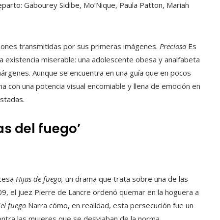
eparto: Gabourey Sidibe, Mo’Nique, Paula Patton, Mariah
ciones transmitidas por sus primeras imágenes.
Precioso
Es
una existencia miserable: una adolescente obesa y analfabeta
 márgenes. Aunque se encuentra en una guía que en pocos
na con una potencia visual encomiable y llena de emoción en
istadas.
as del fuego’
ncesa
Hijas de fuego,
un drama que trata sobre una de las
609, el juez Pierre de Lancre ordenó quemar en la hoguera a
del fuego
Narra cómo, en realidad, esta persecución fue un
ontra las mujeres que se desviaban de la norma.