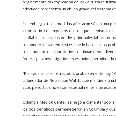
originalmente sin explicación en 2022. “Esta reutiliza
adecuada representa un abuso grave del sistema de publ
Sin embargo, tales medidas afectaron sólo a una p
laboratorio. Los expertos dijeron que el episodio ilu
confiables realizadas por los principales laboratorios
responder lentamente, si es que lo hacen, a los pr
resultado, otros laboratorios continúan dependiendo
federal para investigación en estudios, permitiendo 
“Por cada artículo retractado, probablemente hay 10 
cofundador de Retraction Watch, que mantiene una 
«Los periódicos no están especialmente interesados ​​
Columbia Medical Center se negó a comentar sobre la
los dos científicos permanecieron en Columbia y qu
más altos estándares éticos y mantener rigurosament