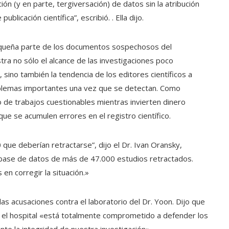
ción (y en parte, tergiversación) de datos sin la atribución
icación científica”, escribió. . Ella dijo.
equeña parte de los documentos sospechosos del
stra no sólo el alcance de las investigaciones poco
, sino también la tendencia de los editores científicos a
oblemas importantes una vez que se detectan. Como
 de trabajos cuestionables mientras invierten dinero
que se acumulen errores en el registro científico.
que deberían retractarse”, dijo el Dr. Ivan Oransky,
base de datos de más de 47.000 estudios retractados.
en corregir la situación.»
s acusaciones contra el laboratorio del Dr. Yoon. Dijo que
e el hospital «está totalmente comprometido a defender los
e la integridad de nuestra investigación».