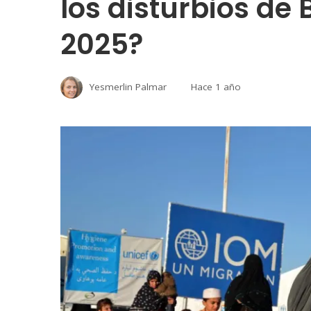
los disturbios de
2025?
Yesmerlin Palmar
Hace 1 año