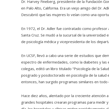
Dr. Harvey Fineberg, presidente de la Fundación Gor
en Palo Alto, California. Era un viejo amigo del Dr. 
Descubrió que las mujeres lo veían como una oportun
En 1972, el Dr. Adler fue contratado como profesor a
Santa Cruz. Se mudó a la sucursal de la universidad 
de psicología médica y vicepresidenta de los departa
En UCSF, llevó a cabo una serie de estudios que dem
espectro de enfermedades, como la diabetes y las 
colegas, editó un libro titulado “Psicología de la Sal
posgrado y posdoctorado en psicología de la salud 
entonces, han surgido programas similares en todo 
Hace diez años, alentado por la creciente atención a
grandes hospitales crearan programas para medir y a
día, los hospitales y clínicas miden periódicamente