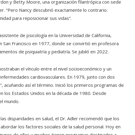
don y Betty Moore, una organización filantrópica con sede
Adler. “Pero Nancy descubrió exactamente lo contrario.
idad para reposicionar sus vidas”.
sistente de psicología en la Universidad de California,
en San Francisco en 1977, donde se convirtió en profesora
mentos de psiquiatría y pediatría. Se jubiló en 2022.
ostraban el vínculo entre el nivel socioeconómico y un
enfermedades cardiovasculares. En 1979, junto con dos
ud”, acuñando así el término. Inició los primeros programas de
en los Estados Unidos en la década de 1980. Desde
el mundo.
 las disparidades en salud, el Dr. Adler recomendó que los
bordar los factores sociales de la salud personal. Hoy en
 algunos de ellos y muchos tienen programas destinados a