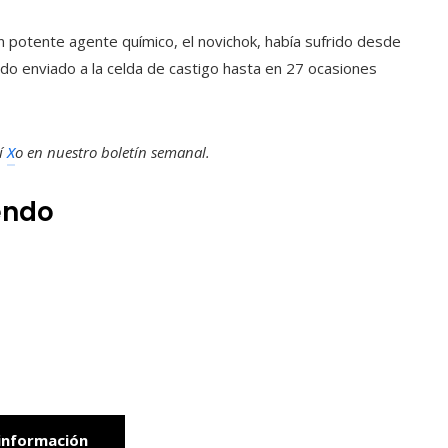
n potente agente químico, el novichok, había sufrido desde
ido enviado a la celda de castigo hasta en 27 ocasiones
í
X
o en
nuestro boletín semanal
.
endo
información