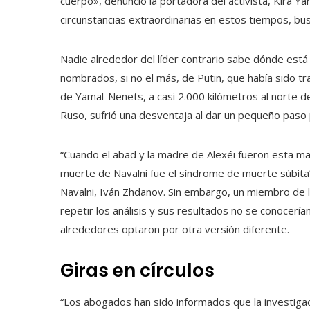
cuerpo», denunció la portadora del activista, Kira Ya
circunstancias extraordinarias en estos tiempos, bus
Nadie alrededor del líder contrario sabe dónde está
nombrados, si no el más, de Putin, que había sido tr
de Yamal-Nenets, a casi 2.000 kilómetros al norte de
Ruso, sufrió una desventaja al dar un pequeño paso 
“Cuando el abad y la madre de Alexéi fueron esta maña
muerte de Navalni fue el síndrome de muerte súbita”,
Navalni, Iván Zhdanov. Sin embargo, un miembro de la
repetir los análisis y sus resultados no se conocer
alrededores optaron por otra versión diferente.
Giras en círculos
“Los abogados han sido informados que la investigac