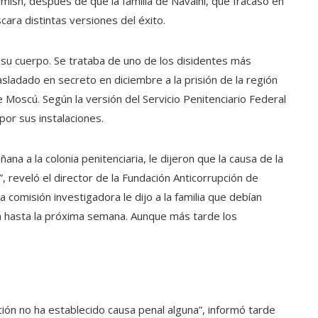
rmish, después de que la familia de Navalni, que fracasó en
cara distintas versiones del éxito.
 su cuerpo. Se trataba de uno de los disidentes más
asladado en secreto en diciembre a la prisión de la región
 Moscú. Según la versión del Servicio Penitenciario Federal
por sus instalaciones.
na a la colonia penitenciaria, le dijeron que la causa de la
 reveló el director de la Fundación Anticorrupción de
 comisión investigadora le dijo a la familia que debían
ían hasta la próxima semana. Aunque más tarde los
ión no ha establecido causa penal alguna”, informó tarde